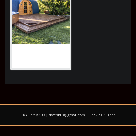
TKV Ehitus OÜ | tkvehitus@gmail.com | +372 51919333