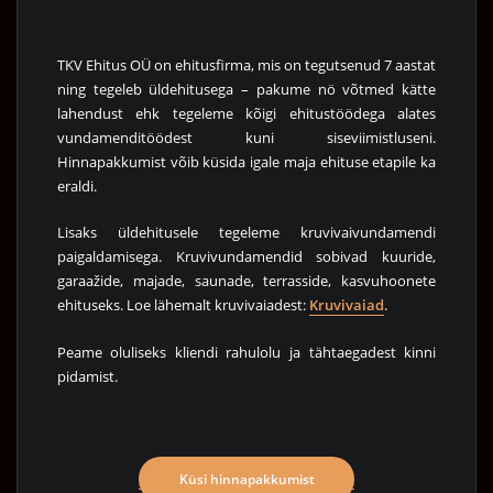
TKV Ehitus OÜ on ehitusfirma, mis on tegutsenud 7 aastat
ning tegeleb üldehitusega – pakume nö võtmed kätte
lahendust ehk tegeleme kõigi ehitustöödega alates
vundamenditöödest kuni siseviimistluseni.
Hinnapakkumist võib küsida igale maja ehituse etapile ka
eraldi.
Lisaks üldehitusele tegeleme kruvivaivundamendi
paigaldamisega. Kruvivundamendid sobivad kuuride,
garaažide, majade, saunade, terrasside, kasvuhoonete
ehituseks. Loe lähemalt kruvivaiadest:
Kruvivaiad
.
Peame oluliseks kliendi rahulolu ja tähtaegadest kinni
pidamist.
Küsi hinnapakkumist